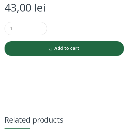
43,00
lei
Q
u
a
n
t
Add to cart
i
t
y
Related products