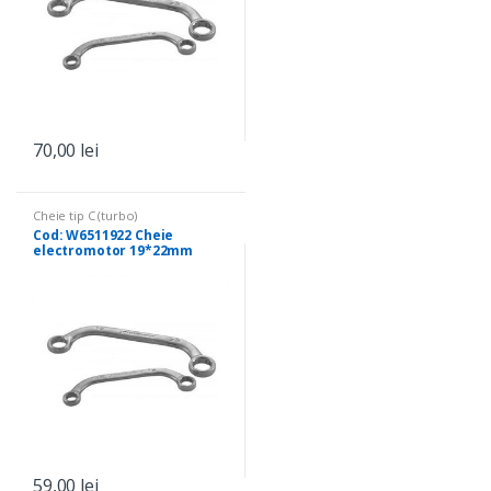
70,00
lei
Cheie tip C (turbo)
Cod: W6511922 Cheie
electromotor 19*22mm
59,00
lei