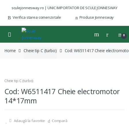
Skip to navigation
Skip to content
sculejonnesway.ro | UNIC IMPORTATOR DE SCULE JONNESWAY
Verifica starea comenzii tale
Produse Jonnesway
0
Home
Cheie tip C (turbo)
Cod: W6511417 Cheie electromot
Cheie tip C (turbo)
Cod: W6511417 Cheie electromotor
14*17mm
Adaugă la favorite
Compară